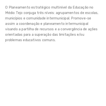
Monitorização e Avaliação
O Planeamento estratégico multinível da Educação no
Médio Tejo conjuga três níveis: agrupamentos de escolas,
Promoção e Divulgação
municípios e comunidade intermunicipal. Promove-se
assim a coordenação e planeamento intermunicipal
OIE
visando a partilha de recursos e a convergência de ações
orientadas para a superação das limitações e/ou
Caracterização
problemas educativos comuns.
Em Números
Rede Escolar
EDUCA+
Florestas para o Futuro
ColorADD
PressReader