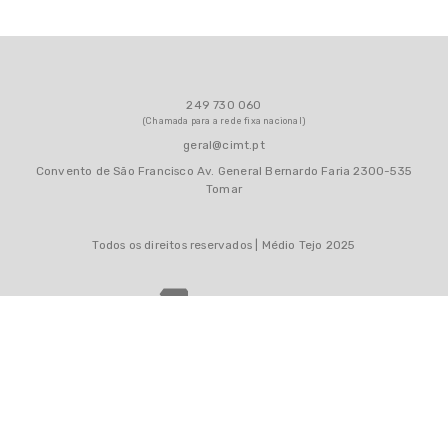
Médio Tejo Adapta(-se)
CIA
249 730 060
SELFIE
(Chamada para a rede fixa nacional)
geral@cimt.pt
Recursos
Convento de São Francisco Av. General Bernardo Faria 2300-535
Tomar
Parceiros
Todos os direitos reservados | Médio Tejo 2025
Notícias
Contactos
Área Reservada