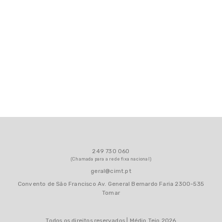
Contactos
Área Reservada
249 730 060
(Chamada para a rede fixa nacional)
geral@cimt.pt
Convento de São Francisco Av. General Bernardo Faria 2300-535
Tomar
Todos os direitos reservados | Médio Tejo 2026