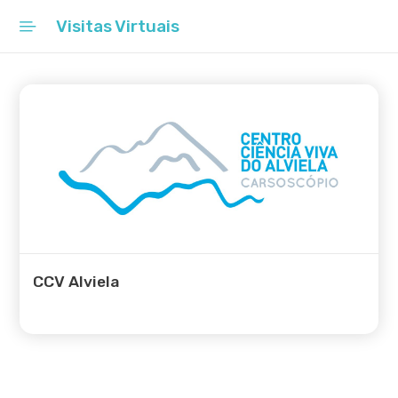
Visitas Virtuais
Início
Educação de Excelência
OIE
Em Números
Rede Escolar
EDUCA+
CCV Alviela
Florestas para o Futuro
ColorADD
PressReader