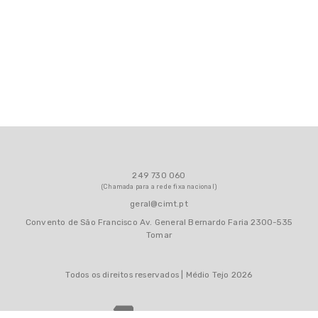
Contactos
Área Reservada
249 730 060
(Chamada para a rede fixa nacional)
geral@cimt.pt
Convento de São Francisco Av. General Bernardo Faria 2300-535
Tomar
Todos os direitos reservados | Médio Tejo 2026