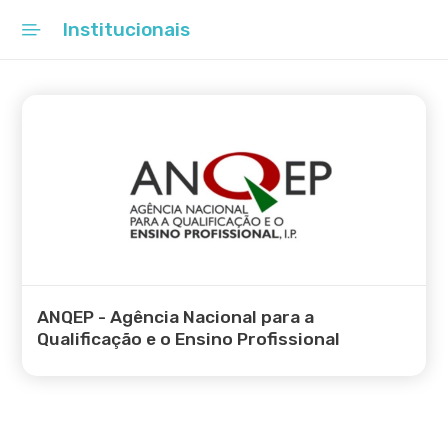
Institucionais
Início
Educação de Excelência
OIE
Em Números
Rede Escolar
EDUCA+
ANQEP - Agência Nacional para a
Qualificação e o Ensino Profissional
Florestas para o Futuro
ColorADD
PressReader