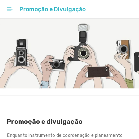
Promoção e Divulgação
Início
Educação de Excelência
Visão
Enquadramento
Objetivos
Eixos de Intervenção
Medidas por eixo de
intervenção
Promoção e divulgação
Planeamento e Coordenação
intermunicipal
Enquanto instrumento de coordenação e planeamento