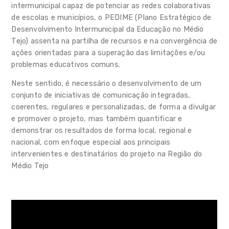
intermunicipal capaz de potenciar as redes colaborativas
Monitorização e Avaliação
de escolas e municípios, o PEDIME (Plano Estratégico de
Desenvolvimento Intermunicipal da Educação no Médio
Promoção e Divulgação
Tejo) assenta na partilha de recursos e na convergência de
ações orientadas para a superação das limitações e/ou
OIE
problemas educativos comuns.
Em Números
Neste sentido, é necessário o desenvolvimento de um
conjunto de iniciativas de comunicação integradas,
Rede Escolar
coerentes, regulares e personalizadas, de forma a divulgar
e promover o projeto, mas também quantificar e
EDUCA+
demonstrar os resultados de forma local, regional e
nacional, com enfoque especial aos principais
Recursos
intervenientes e destinatários do projeto na Região do
Médio Tejo
Parceiros
Notícias
Contactos