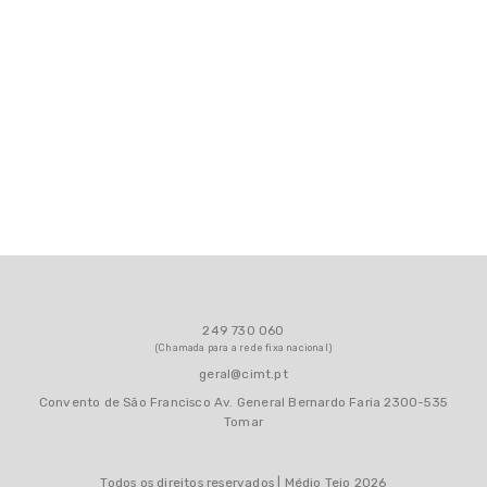
249 730 060
(Chamada para a rede fixa nacional)
geral@cimt.pt
Convento de São Francisco Av. General Bernardo Faria 2300-535
Tomar
Todos os direitos reservados | Médio Tejo 2026