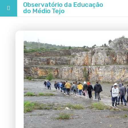
Observatório da Educação
do Médio Tejo
Educação de Excelência
OIE
Em Números
Rede Escolar
EDUCA+
Recursos
Parceiros
Notícias
Contactos