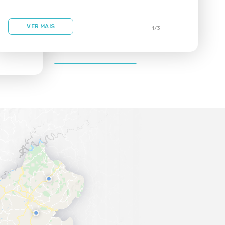
VER MAIS
1
/
3